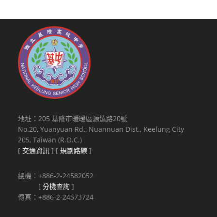
地址：205 基隆市暖暖區源遠路20號
No.20, Yuanyuan Rd., Nuannuan Dist., Keelung City
205, Taiwan (R.O.C.)
[
交通資訊
] [
規劃路線
]
總機：+886-2-24582052
[
分機查詢
]
傳真：+886-2-24573724