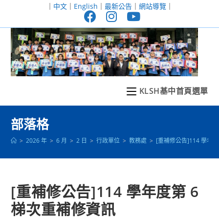
跳
｜
中文
｜
English
｜
最新公告
｜
網站導覽
｜
轉
至
主
要
內
容
KLSH基中首頁選單
部落格
>
2026 年
>
6 月
>
2 日
>
行政單位
>
教務處
>
[重補修公告]114 學年
[重補修公告]114 學年度第 6
梯次重補修資訊