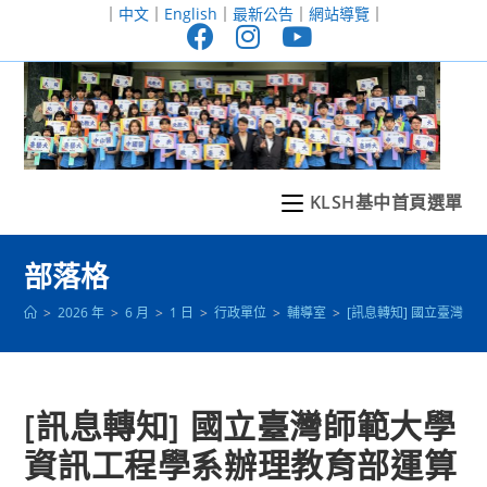
跳
｜
中文
｜
English
｜
最新公告
｜
網站導覽
｜
轉
至
主
要
內
容
KLSH基中首頁選單
部落格
>
2026 年
>
6 月
>
1 日
>
行政單位
>
輔導室
>
[訊息轉知] 國立臺灣師
[訊息轉知] 國立臺灣師範大學
資訊工程學系辦理教育部運算