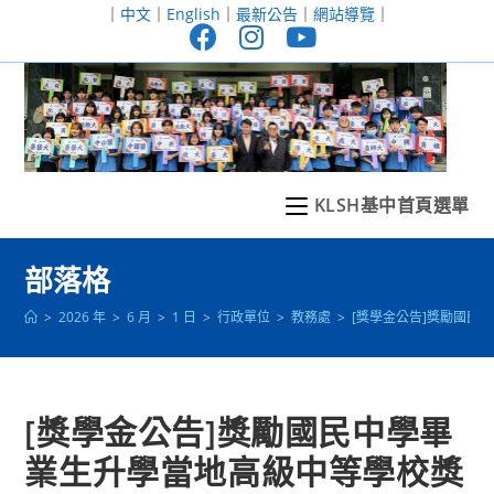
跳
｜
中文
｜
English
｜
最新公告
｜
網站導覽
｜
轉
至
主
要
內
容
KLSH基中首頁選單
部落格
>
2026 年
>
6 月
>
1 日
>
行政單位
>
教務處
>
[獎學金公告]獎勵國民中
[獎學金公告]獎勵國民中學畢
業生升學當地高級中等學校獎