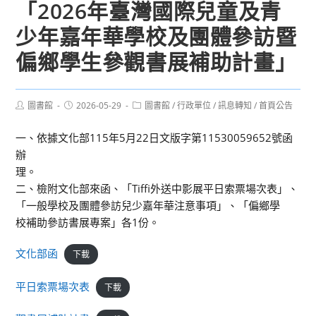
「2026年臺灣國際兒童及青
少年嘉年華學校及團體參訪暨
偏鄉學生參觀書展補助計畫」
Post
Post
Post
圖書館
2026-05-29
圖書館
/
行政單位
/
訊息轉知
/
首頁公告
author:
published:
category:
一、依據文化部115年5月22日文版字第11530059652號函
辦
理。
二、檢附文化部來函、「Tiffi外送中影展平日索票場次表」、
「一般學校及團體參訪兒少嘉年華注意事項」、「偏鄉學
校補助參訪書展專案」各1份。
文化部函
下載
平日索票場次表
下載