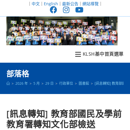
跳
｜
中文
｜
English
｜
最新公告
｜
網站導覽
｜
轉
至
主
要
內
容
KLSH基中首頁選單
部落格
>
2026 年
>
5 月
>
29 日
>
行政單位
>
圖書館
>
[訊息轉知] 教育部
[訊息轉知] 教育部國民及學前
教育署轉知文化部檢送