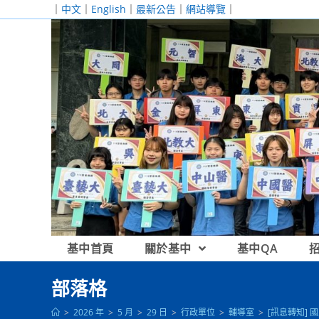
跳
｜
中文
｜
English
｜
最新公告
｜
網站導覽
｜
轉
至
主
要
內
容
基中首頁
關於基中
基中QA
部落格
>
2026 年
>
5 月
>
29 日
>
行政單位
>
輔導室
>
[訊息轉知]