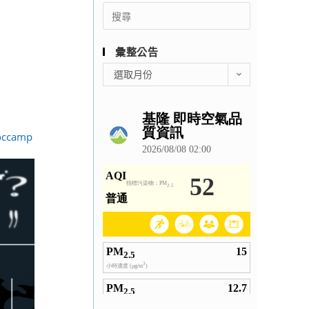
Search
for:
彙整公告
彙
選取月份
整
公
告
occamp