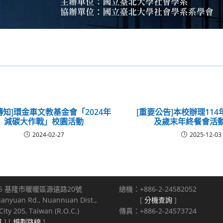
轉知]環金車文教基金會「2024年
[重要公告]本校辦理11
減碳大作戰」校園活動
及歲末年終餐會活
2024-02-27
2025-12-03
5 基隆市暖暖區源遠路20號
總機：+886-2-24582052
uanyuan Rd., Nuannuan Dist.,
[
分機查詢
]
ity 205, Taiwan (R.O.C.)
傳真：+886-2-24573724
訊
] [
規劃路線
]