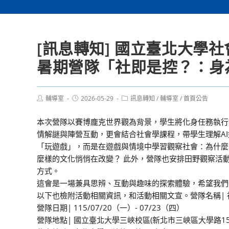
[訊息轉知] 國立臺北大學社
暑期營隊「社即是控？：身
Post
Post
Post
輔導室
2026-05-29
訊息轉知
/
輔導室
/
首頁公告
author:
published:
category:
本次營隊以賽博龐克世界觀為背景，學生將化身任務執行
情解謎與陣營互動，更會結合社會學課程，帶學生理解A
「玩遊戲」，而是在遊戲與情境中學習觀察社會：為什麼
麼樣的文化悄悄在改變？ 此外，營隊也安排田野觀察活
方式。
這會是一場兼具思辨、互動與趣味的探索體驗，希望我
以下也檢附活動相關資訊，和活動相關文宣。營隊名稱| 
營隊日期| 115/07/20（一）- 07/23（四）
營隊地點| 國立臺北大學三峽校區(新北市三峽區大學路15