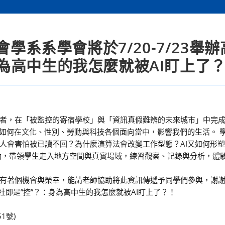
會學系系學會將於7/20-7/23舉
為高中生的我怎麼就被AI盯上了
者，在「被監控的寄宿學校」與「資訊真假難辨的未來城市」中完
I如何在文化、性別、勞動與科技各個面向當中，影響我們的生活。 
人會害怕被已讀不回？為什麼演算法會改變工作型態？AI又如何形
動，帶領學生走入地方空間與真實場域，練習觀察、記錄與分析，體
們有著個機會與榮幸，能請老師協助將此資訊傳遞予同學們參與，謝
社即是”控”？：身為高中生的我怎麼就被AI盯上了？！
1號)