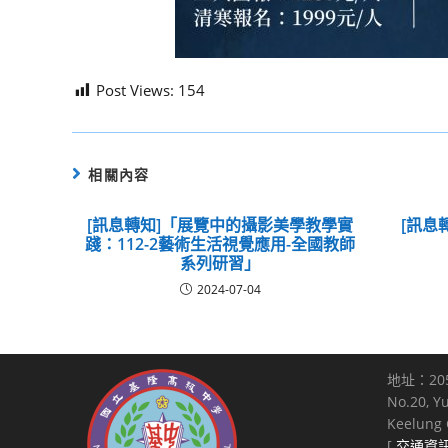
Post Views:
154
相關內容
[訊息轉知]「展覽中的攝影美學教學實
[訊息
踐：112-2藝術生活視覺應用-全國教師
系列研習」
2024-07-04
地址：20
No.20, Y
Keelung C
[
交通資