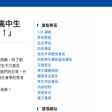
辦高中生
重點專區
？！」
108 課綱
學習歷程
自主學習
防疫專區
性別平等教育專區
成挑戰。除了劇
防制學生藥物濫用專區
交通安全
學生不只是在
學生團體保險
塑我們的日常，什
職業安全衛生
驗社會學的思考
學生申訴專區
內部控制
謝老師！
資通安全
電子書庫
搜尋網站