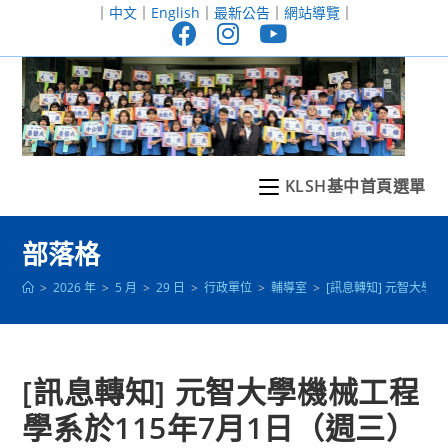
跳
｜
中文
｜
English
｜
最新公告
｜
網站導覽
｜
轉
至
主
要
內
容
KLSH基中首頁選單
部落格
>
2026 年
>
5 月
>
29 日
>
行政單位
>
輔導室
>
[訊息轉知] 元智大學
[訊息轉知] 元智大學機械工程
學系於115年7月1日（週三）