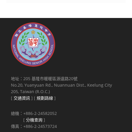
地址：205 基隆市暖暖區源遠路20號
No.20, Yuanyuan Rd., Nuannuan Dist., Keelung City
205, Taiwan (R.O.C.)
[
交通資訊
] [
規劃路線
]
總機：+886-2-24582052
[
分機查詢
]
傳真：+886-2-24573724