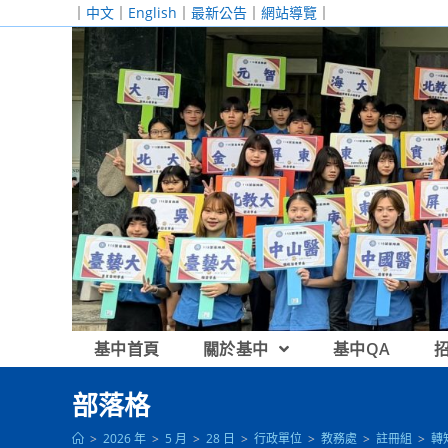
跳
｜
中文
｜
English
｜
最新公告
｜
網站導覽
｜
轉
至
主
要
內
容
基中首頁
關於基中
基中QA
部落格
>
2026 年
>
5 月
>
28 日
>
行政單位
>
教務處
>
註冊組
>
轉