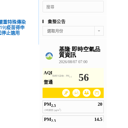
Search
for:
彙整公告
種嚴重特殊傳染
19)疫苗得申
彙
選取月份
起停止適用
整
公
告