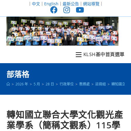
跳
｜
中文
｜
English
｜
最新公告
｜
網站導覽
｜
轉
至
主
要
內
容
KLSH基中首頁選單
部落格
>
2026 年
>
5 月
>
28 日
>
行政單位
>
教務處
>
註冊組
>
轉知國立聯
轉知國立聯合大學文化觀光產
業學系（簡稱文觀系）115學