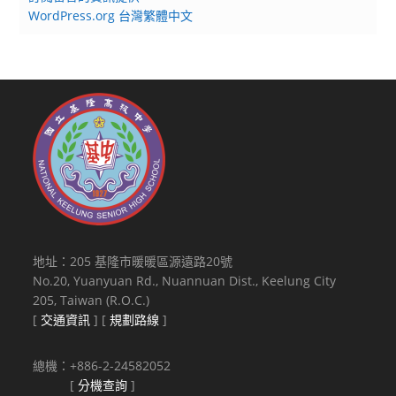
WordPress.org 台灣繁體中文
地址：205 基隆市暖暖區源遠路20號
No.20, Yuanyuan Rd., Nuannuan Dist., Keelung City
205, Taiwan (R.O.C.)
[
交通資訊
] [
規劃路線
]
總機：+886-2-24582052
[
分機查詢
]