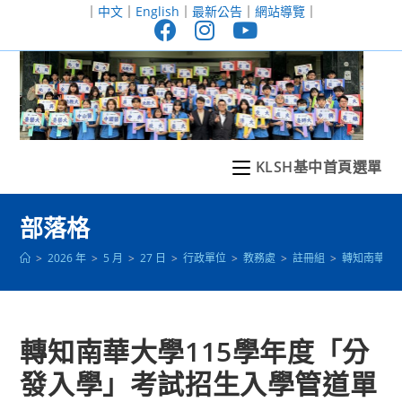
跳
｜
中文
｜
English
｜
最新公告
｜
網站導覽
｜
轉
至
主
要
內
容
KLSH基中首頁選單
部落格
>
2026 年
>
5 月
>
27 日
>
行政單位
>
教務處
>
註冊組
>
轉知南華大
轉知南華大學115學年度「分
發入學」考試招生入學管道單