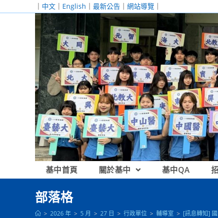
跳
｜
中文
｜
English
｜
最新公告
｜
網站導覽
｜
轉
至
主
要
內
容
基中首頁
關於基中
基中QA
部落格
>
2026 年
>
5 月
>
27 日
>
行政單位
>
輔導室
>
[訊息轉知]