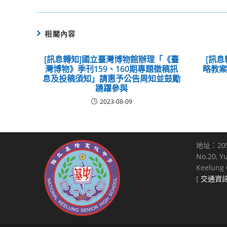
相關內容
[訊息轉知]國立臺灣博物館辦理「《臺
[訊息
灣博物》季刊159、160期專題徵稿訊
略教
息及投稿須知」請惠予公告周知並鼓勵
踴躍參與
2023-08-09
地址：20
No.20, Y
Keelung C
[
交通資