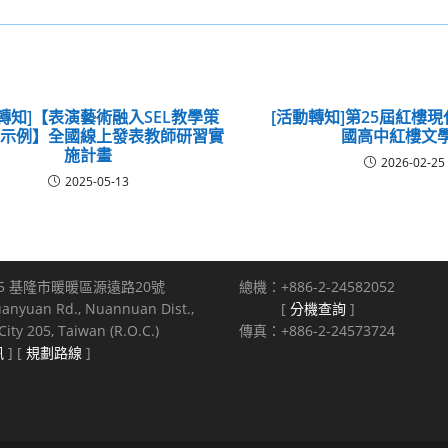
轉知]【表演藝術融入SEL教學策
[活動轉知]第25屆紅樓
案示例】全國線上發表教師研習實
國高中紅樓文
施計畫
2026-02-25
2025-05-13
5 基隆市暖暖區源遠路20號
總機：+886-2-24582052
uanyuan Rd., Nuannuan Dist.,
[
分機查詢
]
ity 205, Taiwan (R.O.C.)
傳真：+886-2-24573724
訊
] [
規劃路線
]