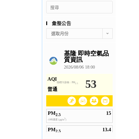
Search
for:
彙整公告
彙
選取月份
整
公
告