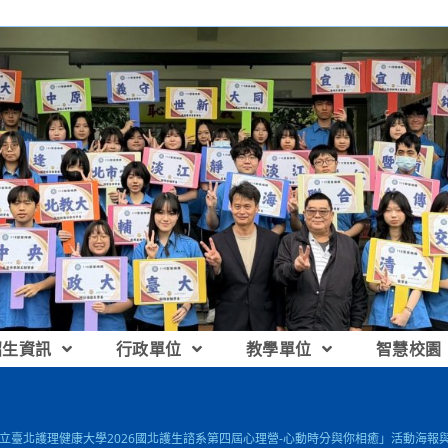
招生資訊
行政單位
教學單位
智慧校園
 國立臺北護理健康大學2026國北護生諮系第四屆心理營-心動時分與你相癒」活動海報