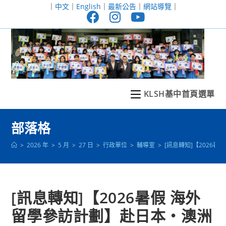
跳
｜
中文
｜
English
｜
最新公告
｜
網站導覽
｜
轉
至
主
要
內
容
KLSH基中首頁選單
部落格
>
2026 年
>
5 月
>
27 日
>
行政單位
>
輔導室
>
[訊息轉知]【2026
[訊息轉知]【2026暑假 海外
留學參訪計劃】赴日本・澳洲