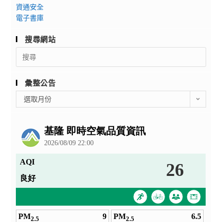
資通安全
電子書庫
搜尋網站
Search
for:
彙整公告
彙
選取月份
整
公
告