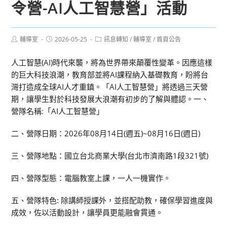
令營-AI人工智慧營」活動
Post
Post
Post
輔導室
2026-05-25
訊息轉知
/
輔導室
/
首頁公告
author:
published:
category:
人工智慧(AI)時代來襲，將為世界帶來顛覆性變革。因應這樣
的巨大科技浪潮，教育部並將AI課程納入基礎教育，盼將台
灣打造成全球AI人才重鎮。「AI人工智慧營」將透過三天營
期，讓學生對於科技發展大浪潮有初步的了解與體認。一、
營隊名稱:「AI人工智慧營」
二、營隊日期：2026年08月14日(週五)~08月16日(週日)
三、營隊地點：國立台北商業大學(台北市濟南路1段321號)
四、營隊型態：電腦教室上課，一人一機實作。
五、營隊特色: 除講師授課外，並搭配助教，確保學習進度與
成效，佐以活動設計，讓學員更能融會貫通。