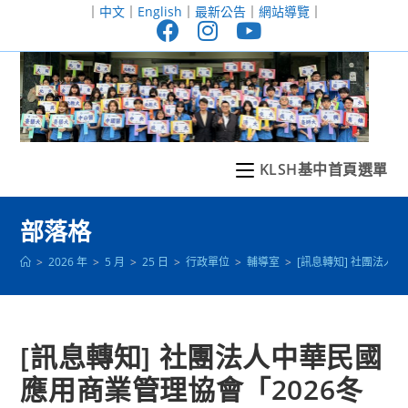
跳
｜
中文
｜
English
｜
最新公告
｜
網站導覽
｜
轉
至
主
要
內
容
KLSH基中首頁選單
部落格
>
2026 年
>
5 月
>
25 日
>
行政單位
>
輔導室
>
[訊息轉知] 社團法人
[訊息轉知] 社團法人中華民國
應用商業管理協會「2026冬