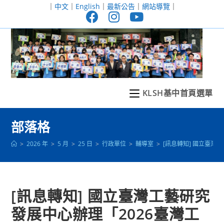
跳
｜
中文
｜
English
｜
最新公告
｜
網站導覽
｜
轉
至
主
要
內
容
KLSH基中首頁選單
部落格
>
2026 年
>
5 月
>
25 日
>
行政單位
>
輔導室
>
[訊息轉知] 國立臺
[訊息轉知] 國立臺灣工藝研究
發展中心辦理「2026臺灣工