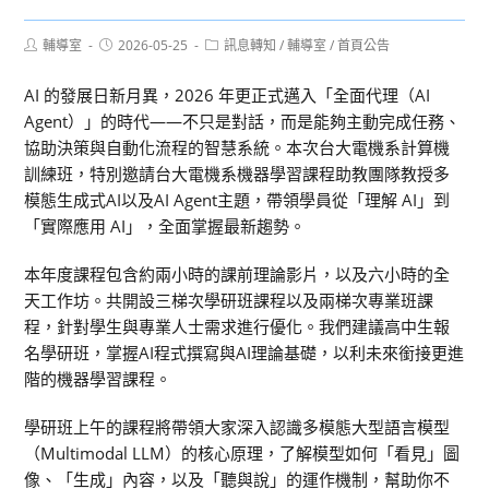
Post
Post
Post
輔導室
2026-05-25
訊息轉知
/
輔導室
/
首頁公告
author:
published:
category:
AI 的發展日新月異，2026 年更正式邁入「全面代理（AI
Agent）」的時代——不只是對話，而是能夠主動完成任務、
協助決策與自動化流程的智慧系統。本次台大電機系計算機
訓練班，特別邀請台大電機系機器學習課程助教團隊教授多
模態生成式AI以及AI Agent主題，帶領學員從「理解 AI」到
「實際應用 AI」，全面掌握最新趨勢。
本年度課程包含約兩小時的課前理論影片，以及六小時的全
天工作坊。共開設三梯次學研班課程以及兩梯次專業班課
程，針對學生與專業人士需求進行優化。我們建議高中生報
名學研班，掌握AI程式撰寫與AI理論基礎，以利未來銜接更進
階的機器學習課程。
學研班上午的課程將帶領大家深入認識多模態大型語言模型
（Multimodal LLM）的核心原理，了解模型如何「看見」圖
像、「生成」內容，以及「聽與說」的運作機制，幫助你不