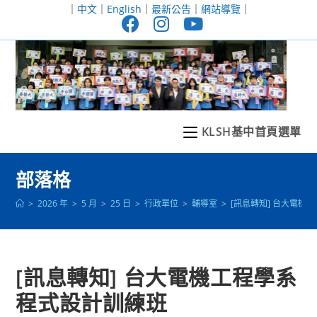
跳
｜
中文
｜
English
｜
最新公告
｜
網站導覽
｜
轉
至
主
要
內
容
KLSH基中首頁選單
部落格
>
2026 年
>
5 月
>
25 日
>
行政單位
>
輔導室
>
[訊息轉知] 台大電機
[訊息轉知] 台大電機工程學系
程式設計訓練班