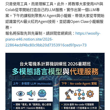
只是使用工具，而是理解工具。此外，將教導大家使用API與
Colab從零開始打造自己的LLM服務，實作出第一個LLM專
案。下午的課程則聚焦AI Agent與小龍蝦，帶領大家從零開始
認識當代AI最火紅的Agent技術，並認識Open Claw小龍蝦服
務。
報名將採取先到先審制，請詳閱官網資訊：
https://woolly-
piano-e46.notion.site/2026-
22864ecbf4bc80c9bb20d7353916ced9?pvs=73