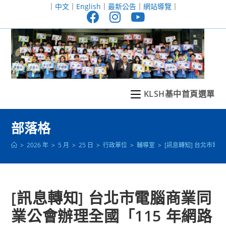
跳
｜
中文
｜
English
｜
最新公告
｜
網站導覽
｜
轉
至
主
要
內
容
KLSH基中首頁選單
部落格
>
2026 年
>
5 月
>
25 日
>
行政單位
>
輔導室
>
[訊息轉知] 台北市電
[訊息轉知] 台北市電腦商業同
業公會辦理全國「115 年網路