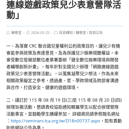
連線遊戲政策兒少表意營隊活
動」
Post
Post
Post
輔導室
2026-05-25
訊息轉知
/
輔導室
/
首頁公告
author:
published:
category:
一、為落實 CRC 聯合國兒童權利公約政策目的，讓兒少有機
會能參與政策及表達意見，及為保護兒少娛樂視聽權益，本
會受數位發展部數位產業署委辦「健全數位娛樂環境與開發
者輔導創新計畫」，每年針對全國兒少辦理「網路連線遊戲
政策兒少表意營隊活動」，以蒐集凝聚兒少想法，作為未來
相關政策擬定之參考，透過產、官、學跨領域及跨部會溝通
與合作，打造安全、健康的遊戲環境。
二、謹訂於 115 年 08 月 19 日(三)至 115 年 08 月 20 日(四)
辦理旨揭活動，懇請貴校協助通知轄屬學生以配合辦理營隊
活動事宜，並鼓勵學生踴躍參加， 詳細資訊請參照報名網址
：
https://seminars.tca.org.tw/D18n00737.aspx
，如有異動
則依網站公告為準。