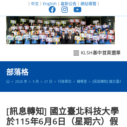
跳
｜
中文
｜
English
｜
最新公告
｜
網站導覽
｜
轉
至
主
要
內
容
KLSH基中首頁選單
部落格
>
2026 年
>
5 月
>
21 日
>
行政單位
>
輔導室
>
[訊息轉知] 國立臺北
[訊息轉知] 國立臺北科技大學
於115年6月6日（星期六）假