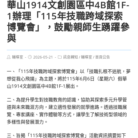
華山1914文創園區中4B館1F-
1辦理「115年技職跨域探索
博覽會」，鼓勵親師生踴躍參
與
Post
Post
Post
輔導室
2026-05-21
訊息轉知
/
輔導室
/
首頁公告
author:
published:
category:
一、「115年技職跨域探索博覽會」以「技職扎根不迷航，夢
想從我心飛揚」為主題，將於115年6月6日（星期六）假華
山1914文創園區中4B館1F-1展出。
二、為提升學生對技職教育的認識，協助其探索多元升學管
道與未來職涯方向，建立適性發展的就學進路。透過技職展
覽、專家講座、實作體驗等方式，讓學生了解技術型領域的
多樣性與發展潛力。
三、旨揭「115年技職跨域探索博覽會」活動資訊摘要如下