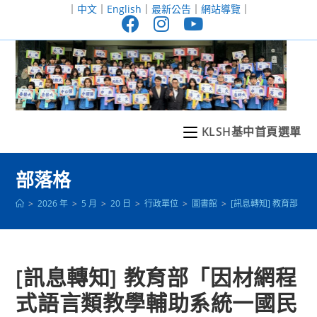
跳
｜
中文
｜
English
｜
最新公告
｜
網站導覽
｜
轉
至
主
要
內
容
KLSH基中首頁選單
部落格
>
2026 年
>
5 月
>
20 日
>
行政單位
>
圖書館
>
[訊息轉知] 教育部
[訊息轉知] 教育部「因材網程
式語言類教學輔助系統一國民