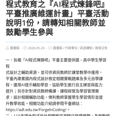
程式教育之『AI程式煉鋒吧』
平臺推廣維運計畫」平臺活動
說明1份，請轉知相關教師並
鼓勵學生參與
Post
Post
Post
圖書館
2026-05-20
圖書館
/
行政單位
/
訊息轉知
/
首頁公告
author:
published:
category:
一、旨揭「AI程式煉鋒吧」平臺主要提供國、高中學生學習
程
式設計之輔助資源，並可供資訊教師於課堂教學中運用，
平臺內建置國內程式設計檢定相關實戰題庫及多元自學課
程，運用AI提示輔助學習，協助學生進行自主練習與能力
提升；另亦針對資訊教師備課、課程經營及學習管理需
求，設計相關輔助功能，俾利教師掌握學生學習情形並提
升教學效能。相關功能介紹請參閱平臺網站：
https://adl.edu.tw/ForgeInCoding/。
二、115年國內程式設計相關檢定測驗已陸續展開，為鼓勵師