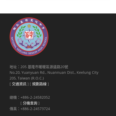
地址：205 基隆市暖暖區源遠路20號
No.20, Yuanyuan Rd., Nuannuan Dist., Keelung City
205, Taiwan (R.O.C.)
[
交通資訊
] [
規劃路線
]
總機：+886-2-24582052
[
分機查詢
]
傳真：+886-2-24573724