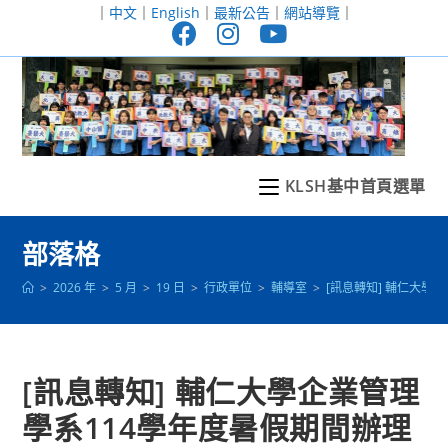
跳
｜
中文
｜
English
｜
最新公告
｜
網站導覽
｜
轉
至
主
要
內
容
KLSH基中首頁選單
部落格
>
2026 年
>
5 月
>
19 日
>
行政單位
>
輔導室
>
[訊息轉知] 輔仁大學
[訊息轉知] 輔仁大學企業管理
學系114學年度暑假期間辦理