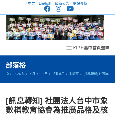
跳
｜
中文
｜
English
｜
最新公告
｜
網站導覽
｜
轉
至
主
要
內
容
KLSH基中首頁選單
部落格
>
2026 年
>
5 月
>
19 日
>
行政單位
>
輔導室
>
[訊息轉知] 社團法
[訊息轉知] 社團法人台中市象
數棋教育協會為推廣品格及核