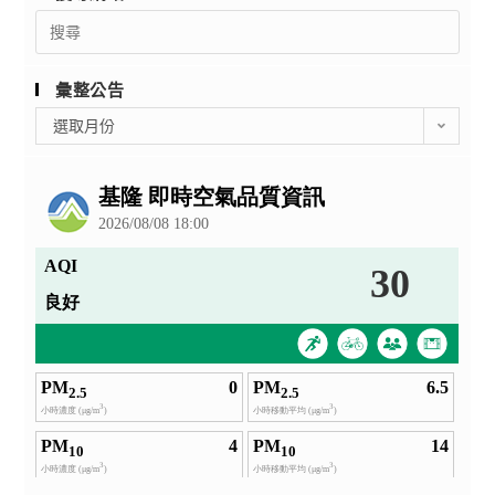
Search
for:
彙整公告
彙
選取月份
整
公
告