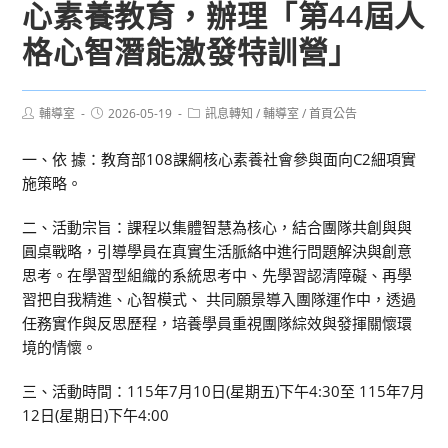
心素養教育，辦理「第44屆人
格心智潛能激發特訓營」
Post
Post
Post
輔導室
2026-05-19
訊息轉知
/
輔導室
/
首頁公告
author:
published:
category:
一、依 據：教育部108課綱核心素養社會參與面向C2細項實
施策略。
二、活動宗旨：課程以集體智慧為核心，結合團隊共創與與
圓桌戰略，引導學員在真實生活脈絡中進行問題解決與創意
思考。在學習型組織的系統思考中、先學習認清障礙、再學
習把自我精進、心智模式、 共同願景導入團隊運作中，透過
任務實作與反思歷程，培養學員重視團隊綜效與發揮關懷環
境的情懷。
三、活動時間：115年7月10日(星期五)下午4:30至 115年7月
12日(星期日)下午4:00