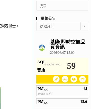
Search
for:
彙整公告
彙
王榮春博士。
選取月份
整
公
告