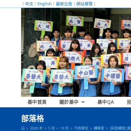
跳
｜
中文
｜
English
｜
最新公告
｜
網站導覽
｜
轉
至
主
要
內
容
基中首頁
關於基中
基中QA
部落格
>
2026 年
>
5 月
>
19 日
>
行政單位
>
輔導室
>
[訊息轉知]