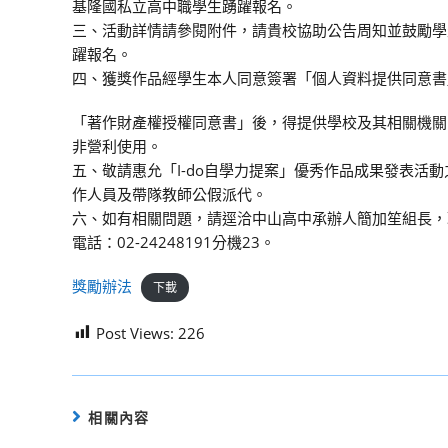
基隆國私立高中職學生踴躍報名。
三、活動詳情請參閱附件，請貴校協助公告周知並鼓勵學
躍報名。
四、獲獎作品經學生本人同意簽署「個人資料提供同意書
「著作財產權授權同意書」後，得提供學校及其相關機關
非營利使用。
五、敬請惠允「I-do自學力提案」優秀作品成果發表活動
作人員及帶隊教師公假派代。
六、如有相關問題，請逕洽中山高中承辦人簡加笙組長，
電話：02-24248191分機23。
獎勵辦法
下載
Post Views:
226
相關內容