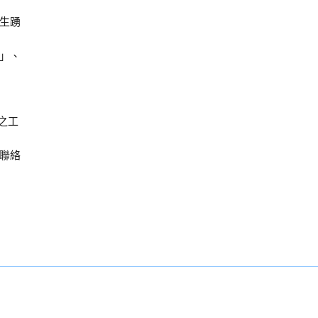
生踴
」、
之工
聯絡