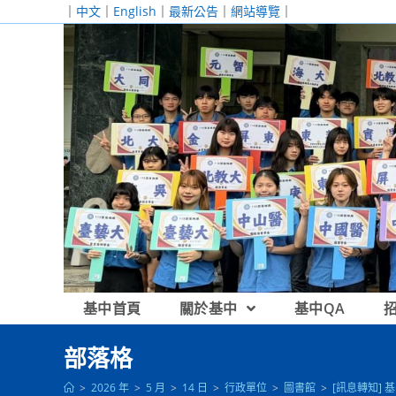
跳
｜
中文
｜
English
｜
最新公告
｜
網站導覽
｜
轉
至
主
要
內
容
基中首頁
關於基中
基中QA
部落格
>
2026 年
>
5 月
>
14 日
>
行政單位
>
圖書館
>
[訊息轉知]