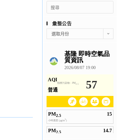
Search
for:
彙整公告
彙
選取月份
整
公
告