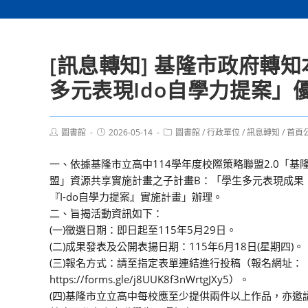
[訊息轉知] 基隆市政府轉
多元表現Ido自學力提案」
Post
Post
Post
圖書館
2026-05-14
圖書館
/
行政單位
/
訊息轉知
/
首頁
author:
published:
category:
一、依據基隆市立高中114學年度校際策略聯盟2.0「基
盟」資源共享實施計畫之子計畫B：「學生多元表現成果
『I-do自學力提案』實施計畫」辦理。
二、旨揭活動資訊如下：
(一)徵選日期：即日起至115年5月29日。
(二)成果發表及公開表揚日期：115年6月18日(星期四)。
(三)報名方式：請至指定表單連結進行投稿（報名網址：
https://forms.gle/j8UUK8f3nWrtgJXy5）。
(四)基隆市立立高中每校應至少提供兩件以上作品，亦邀