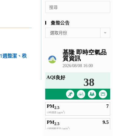
Search
for:
彙整公告
彙
選取月份
整
公
告
11週整潔、秩