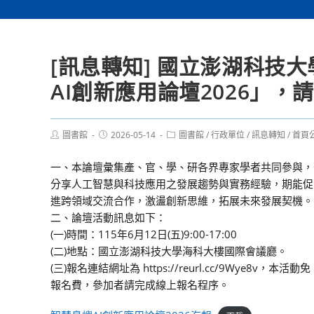
[訊息轉知] 國立澎湖科技大
AI創新應用論壇2026」
Post
Post
Post
圖書館
2026-05-14
圖書館
/
行政單位
/
訊息轉知
/
首頁
author:
published:
category:
一、本論壇彙集產、官、學、研各界專家學者共同參與，
分享人工智慧與科技應用之發展趨勢與實務經驗，期能促
進跨領域交流合作，激盪創新思維，拓展未來發展契機。
二、論壇活動訊息如下：
(一)時間：115年6月12日(五)9:00-17:00
(二)地點：國立澎湖科技大學海科大樓國際會議廳。
(三)報名連結網址為 https://reurl.cc/9Wye8v，本活動免
報名費，參加者請完成線上報名程序。