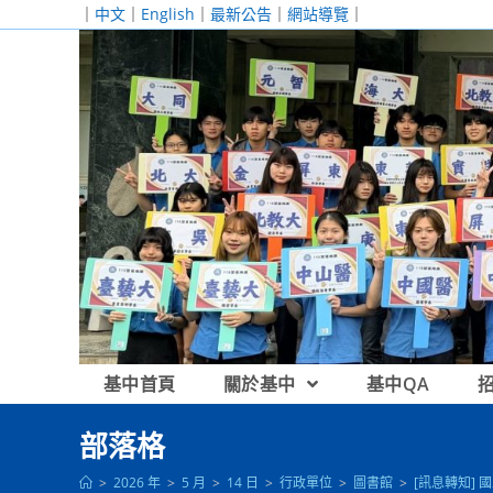
跳
｜
中文
｜
English
｜
最新公告
｜
網站導覽
｜
轉
至
主
要
內
容
基中首頁
關於基中
基中QA
部落格
>
2026 年
>
5 月
>
14 日
>
行政單位
>
圖書館
>
[訊息轉知]