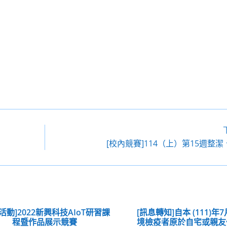
[校內競賽]114（上）第15週整
活動]2022新興科技AIoT研習課
[訊息轉知]自本 (111)年
程暨作品展示競賽
境檢疫者原於自宅或親友