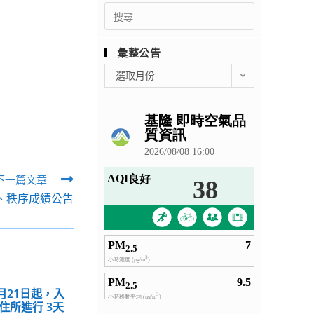
Search
for:
彙整公告
彙
選取月份
整
公
告
下一篇文章
潔、秩序成績公告
7月21日起，入
住所進行 3天