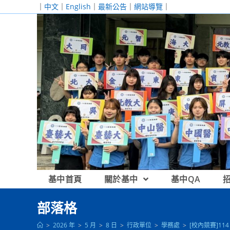
跳
｜
中文
｜
English
｜
最新公告
｜
網站導覽
｜
轉
至
主
要
內
容
基中首頁
關於基中
基中QA
部落格
>
2026 年
>
5 月
>
8 日
>
行政單位
>
學務處
>
[校內競賽]1