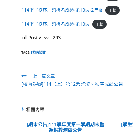
114下『秩序』週排名成績-第13週-2年級
下載
114下『秩序』週排名成績-第13週
下載
Post Views:
293
TAGS:
[校內競賽]
Read
上一篇文章
more
[校內競賽]114（上）第12週整潔、秩序成績公告
articles
相關內容
[期末公告]111學年度第一學期期末暨
[學生
寒假教務處公告