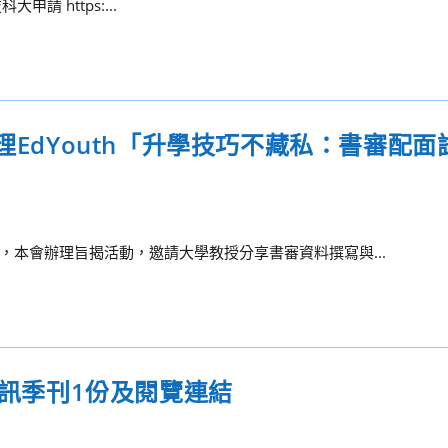
大申請 https:...
理EdYouth「升學技巧不藏私：書審配
本會辦理旨揭活動，邀請大學教授分享書審資料撰寫與...
通訊季刊1份及閱覽連結