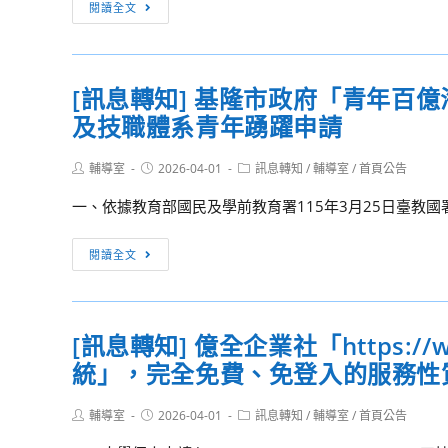
[重
閱讀全文
動
說
學
要
海
明
年
公
報
會」
度
告]
報
高
[訊息轉知] 基隆市政府「青年百
創
名
中
及技職體系青年踴躍申請
校
資
申
99
訊
請
Post
Post
Post
輔導室
2026-04-01
週
訊息轉知
/
輔導室
/
首頁公告
author:
published:
category:
入
年
一、依據教育部國民及學前教育署115年3月25日臺教國署原字
學
校
線
慶
[訊
閱讀全文
上
暨
息
說
運
轉
明
動
知]
會」
會
[訊息轉知] 億全企業社「https:/
基
資
115
統」，完全免費、免登入的服務性
隆
訊
年
市
4
Post
Post
Post
輔導室
2026-04-01
政
訊息轉知
/
輔導室
/
首頁公告
author:
published:
category:
月
府