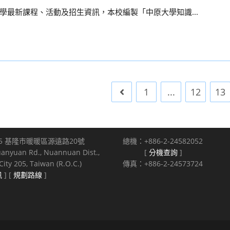
最新課程、活動及招生資訊，本校編製「中原大學知識...
1
...
12
13
Go to the previous page
5 基隆市暖暖區源遠路20號
總機：+886-2-24582052
uanyuan Rd., Nuannuan Dist.,
[
分機查詢
]
ity 205, Taiwan (R.O.C.)
傳真：+886-2-24573724
訊
] [
規劃路線
]