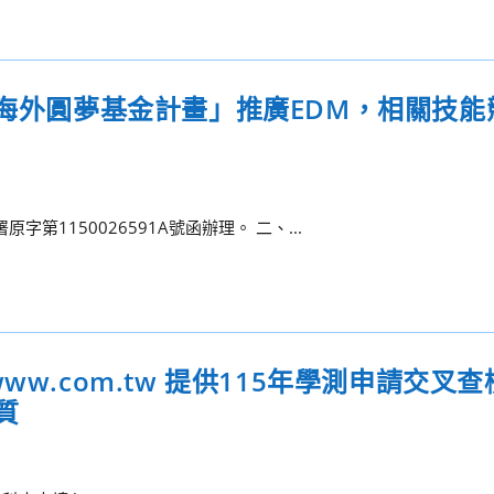
億海外圓夢基金計畫」推廣EDM，相關技能
第1150026591A號函辦理。 二、...
/www.com.tw 提供115年學測申請交叉
質