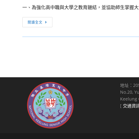
能
請
滴
補
一、為強化高中職與大學之教育鏈結，並協助師生掌握大學
競
交
優
假。
賽
叉
教
[訊
選
閱讀全文
查
育
息
手
榜
協
轉
及
系
會
知]
技
統」，
辦
中
職
完
理
原
體
全
EdYouth「升
大
系
免
學
學
青
費、
技
第
年
免
地址：20
巧
53
踴
登
No.20, Y
不
期
躍
Keelung C
入
藏
知
申
[
交通資
的
私：
識
請
服
書
通
務
審
訊
性
配
季
質
面