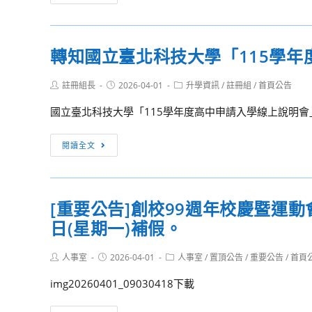
音
知
樂
國
學
立
轉知國立臺北科技大學「115學
系
宜
辦
蘭
Post
Post
Post
註冊組長
2026-04-01
升學資訊
/
註冊組
/
首頁公告
理
大
author:
published:
category:
「東
學
國立臺北科技大學「115學年度高中申請入學線上說明會
海
「115
大
學
轉
閱讀全文
學
年
知
音
度
國
樂
大
立
[重要公告]創校99週年校慶暨運動會
系
學
臺
大
申
日(星期一)補假。
北
學
請
科
體
入
Post
Post
Post
人事室
2026-04-01
技
人事室
/
置頂公告
/
重要公告
/
首頁
author:
published:
category:
驗
學
大
img20260401_09030418下載
日」
招
學
活
生
「115