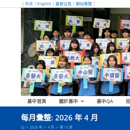
跳
｜
中文
｜
English
｜
最新公告
｜
網站導覽
｜
轉
至
主
要
內
容
基中首頁
關於基中
基中QA
每月彙整: 2026 年 4 月
>
2026 年
>
4 月
>
第 15 頁