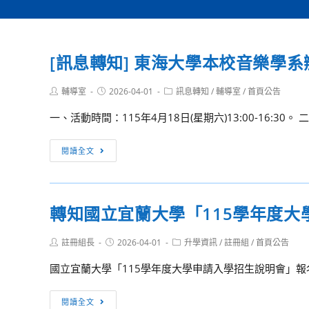
[訊息轉知] 東海大學本校音樂學
Post
Post
Post
輔導室
2026-04-01
訊息轉知
/
輔導室
/
首頁公告
author:
published:
category:
一、活動時間：115年4月18日(星期六)13:00-16:30。
[訊
閱讀全文
息
轉
知]
轉知國立宜蘭大學「115學年度
東
海
Post
Post
Post
註冊組長
2026-04-01
升學資訊
/
註冊組
/
首頁公告
大
author:
published:
category:
學
國立宜蘭大學「115學年度大學申請入學招生說明會」報
本
校
轉
閱讀全文