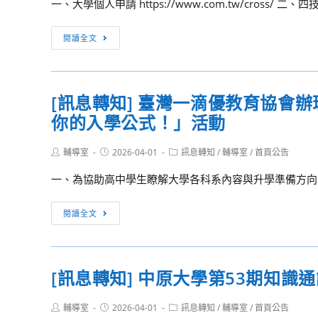
一、大學個人申請 https://www.com.tw/cross/ 二、四技科
18
「青
日
年
[訊
閱讀全文
(星
百
息
期
億
轉
六)
海
知]
正
外
[訊息轉知] 臺灣一滴優教育協會辦
億
常
圓
你的入學公式！」活動
全
上
夢
企
班，
基
Post
Post
Post
輔導室
2026-04-01
業
訊息轉知
/
輔導室
/
首頁公告
於
author:
published:
category:
金
社
同
一、為協助高中學生瞭解大學各科系內容與升學準備方向，
計
「https://www.com.tw
年
畫」
提
[訊
5
閱讀全文
推
供
息
月
廣
115
轉
18
EDM，
年
知]
日
相
學
[訊息轉知] 中原大學第53期知識
臺
(星
關
測
灣
期
技
申
Post
Post
Post
輔導室
2026-04-01
訊息轉知
/
輔導室
/
首頁公告
一
一)
author:
published:
category: