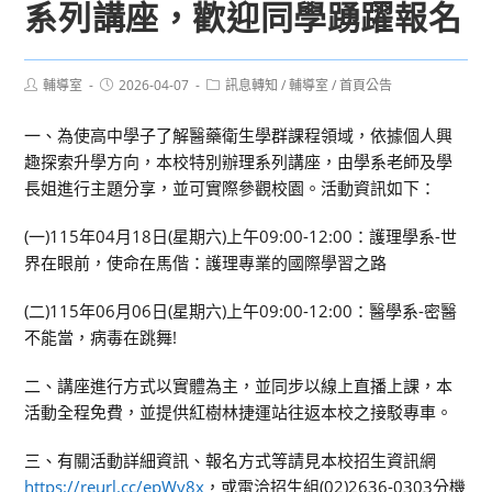
系列講座，歡迎同學踴躍報名
Post
Post
Post
輔導室
2026-04-07
訊息轉知
/
輔導室
/
首頁公告
author:
published:
category:
一、為使高中學子了解醫藥衛生學群課程領域，依據個人興
趣探索升學方向，本校特別辦理系列講座，由學系老師及學
長姐進行主題分享，並可實際參觀校園。活動資訊如下：
(一)115年04月18日(星期六)上午09:00-12:00：護理學系-世
界在眼前，使命在馬偕：護理專業的國際學習之路
(二)115年06月06日(星期六)上午09:00-12:00：醫學系-密醫
不能當，病毒在跳舞!
二、講座進行方式以實體為主，並同步以線上直播上課，本
活動全程免費，並提供紅樹林捷運站往返本校之接駁專車。
三、有關活動詳細資訊、報名方式等請見本校招生資訊網
https://reurl.cc/epWv8x
，或電洽招生組(02)2636-0303分機