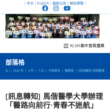
跳
｜
中文
｜
English
｜
最新公告
｜
網站導覽
｜
轉
至
主
要
內
容
KLSH基中首頁選單
部落格
>
2026 年
>
4 月
>
7 日
>
行政單位
>
輔導室
>
[訊息轉知] 馬偕醫學
[訊息轉知] 馬偕醫學大學辦理
「醫路向前行·青春不迷航」