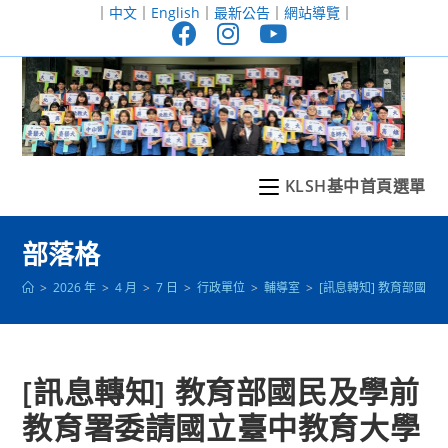
跳
｜
中文
｜
English
｜
最新公告
｜
網站導覽
｜
轉
至
主
要
內
容
KLSH基中首頁選單
部落格
>
2026 年
>
4 月
>
7 日
>
行政單位
>
輔導室
>
[訊息轉知] 教育部國
[訊息轉知] 教育部國民及學前
教育署委請國立臺中教育大學