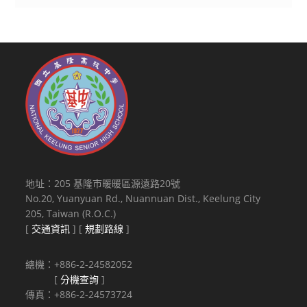
地址：205 基隆市暖暖區源遠路20號
No.20, Yuanyuan Rd., Nuannuan Dist., Keelung City
205, Taiwan (R.O.C.)
[
交通資訊
] [
規劃路線
]
總機：+886-2-24582052
[
分機查詢
]
傳真：+886-2-24573724