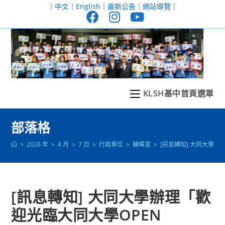
跳
｜
中文
｜
English
｜
最新公告
｜
網站導覽
｜
轉
至
主
要
內
容
KLSH基中首頁選單
部落格
>
2026 年
>
4 月
>
7 日
>
行政單位
>
輔導室
>
[訊息轉知] 大同大學辦理
[訊息轉知] 大同大學辦理「歡
迎光臨大同大學OPEN