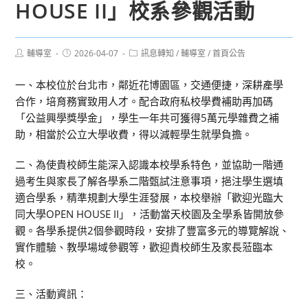
HOUSE II」校系參觀活動
Post
Post
Post
輔導室
2026-04-07
訊息轉知
/
輔導室
/
首頁公告
author:
published:
category:
一、本校位於台北市，鄰近花博園區，交通便捷，深耕產學
合作，培育務實致用人才。配合政府私校學費補助再加碼
「公益興學獎學金」，學生一年共可獲得5萬元學雜費之補
助，相當於公立大學收費，得以減輕學生就學負擔。
二、為使貴校師生能深入認識本校學系特色，並協助一階通
過考生與家長了解各學系二階甄試注意事項，挹注學生選填
適合學系，精準規劃大學生涯發展，本校舉辦「歡迎光臨大
同大學OPEN HOUSE II」，活動當天校園及全學系皆開放參
觀。各學系提供2個參觀時段，安排了豐富多元的導覽解說、
實作體驗、教學場域參觀等，歡迎貴校師生及家長蒞臨本
校。
三、活動資訊：