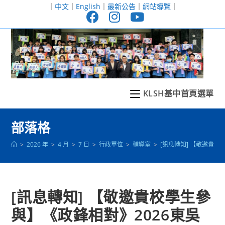
跳
｜
中文
｜
English
｜
最新公告
｜
網站導覽
｜
轉
至
主
要
內
容
KLSH基中首頁選單
部落格
>
2026 年
>
4 月
>
7 日
>
行政單位
>
輔導室
>
[訊息轉知] 【敬邀貴
[訊息轉知] 【敬邀貴校學生參
與】《政鋒相對》2026東吳