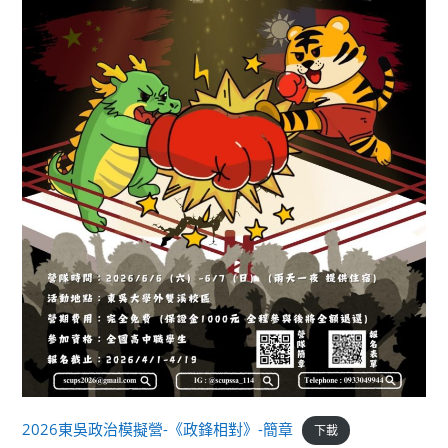
2026東吳政治模擬營-《政鋒相對》-簡章
下載