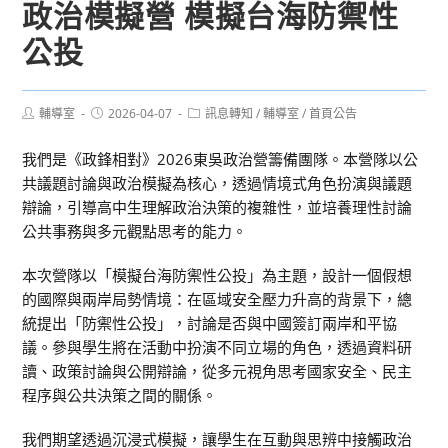
政治模擬營 模擬台海防禦性
公投
Post
Post
Post
輔導室
2026-04-07
訊息轉知
/
輔導室
/
首頁公告
author:
published:
category:
我們是《政鋒相對》2026東吳政治營籌備團隊。本營隊以公
共議題討論與政治模擬為核心，透過情境式角色扮演與議題
辯論，引導高中生理解政治決策的複雜性，並培養理性討論
公共事務與多元觀點思考的能力。
本次營隊以「模擬台海防禦性公投」為主題，設計一個假想
的國際與兩岸局勢情境：在區域安全壓力升高的背景下，總
統提出「防禦性公投」，討論是否與中國簽訂兩岸和平協
議。參與學生將在活動中扮演不同立場的角色，透過資料研
讀、政策討論與公開辯論，從多元視角思考國家安全、民主
程序與公共決策之間的關係。
我們期望透過沉浸式模擬，讓學生在互動與思辨中接觸政治