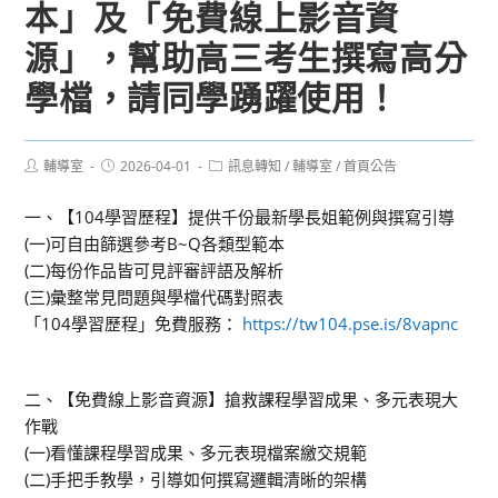
本」及「免費線上影音資
源」，幫助高三考生撰寫高分
學檔，請同學踴躍使用！
Post
Post
Post
輔導室
2026-04-01
訊息轉知
/
輔導室
/
首頁公告
author:
published:
category:
一、【104學習歷程】提供千份最新學長姐範例與撰寫引導
(一)可自由篩選參考B~Q各類型範本
(二)每份作品皆可見評審評語及解析
(三)彙整常見問題與學檔代碼對照表
「104學習歷程」免費服務：
https://tw104.pse.is/8vapnc
二、【免費線上影音資源】搶救課程學習成果、多元表現大
作戰
(一)看懂課程學習成果、多元表現檔案繳交規範
(二)手把手教學，引導如何撰寫邏輯清晰的架構