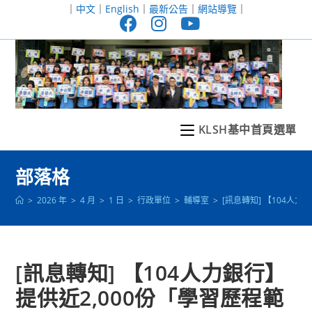
跳
｜
中文
｜
English
｜
最新公告
｜
網站導覽
｜
轉
至
主
要
內
容
KLSH基中首頁選單
部落格
>
2026 年
>
4 月
>
1 日
>
行政單位
>
輔導室
>
[訊息轉知] 【104
[訊息轉知] 【104人力銀行】
提供近2,000份「學習歷程範