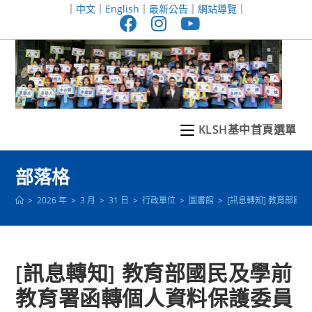
跳
｜
中文
｜
English
｜
最新公告
｜
網站導覽
｜
轉
至
主
要
內
容
KLSH基中首頁選單
部落格
>
2026 年
>
3 月
>
31 日
>
行政單位
>
圖書館
>
[訊息轉知] 教育部
[訊息轉知] 教育部國民及學前
教育署函轉個人資料保護委員