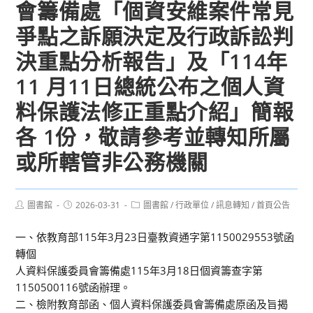
會籌備處「個資安維案件常見
爭點之訴願決定及行政訴訟判
決重點分析報告」及「114年
11 月11日總統公布之個人資
料保護法修正重點介紹」簡報
各 1份，敬請參考並轉知所屬
或所轄管非公務機關
Post
Post
Post
圖書館
2026-03-31
圖書館
/
行政單位
/
訊息轉知
/
首頁公告
author:
published:
category:
一、依教育部115年3月23日臺教資通字第1150029553號函
轉個
人資料保護委員會籌備處115年3月18日個資籌查字第
1150500116號函辦理。
二、檢附教育部函、個人資料保護委員會籌備處原函及旨揭