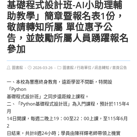
基礎程式設計班-AI小助理輔
助教學」簡章暨報名表1份，
敬請轉知所屬 單位惠予公
告，並鼓勵所屬人員踴躍報名
參加
Post
Post
Post
圖書館
2026-03-26
圖書館
/
行政單位
/
訊息轉知
/
首頁公告
author:
published:
category:
一、本校為響應終身教育，遠距學習不間斷，特開設
「Python
基礎程式設計班」之同步遠距線上課程。
二、「Python基礎程式設計班」為入門課程，預計於115年4
月
14日開課，每週二晚上19：00至22：00上課，至115年6月
2
日結束，共計8週24小時；學員由陳祥輝老師帶領上機實