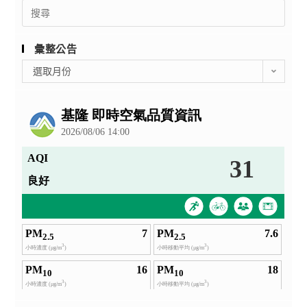
Search
for:
彙整公告
彙
選取月份
整
公
告