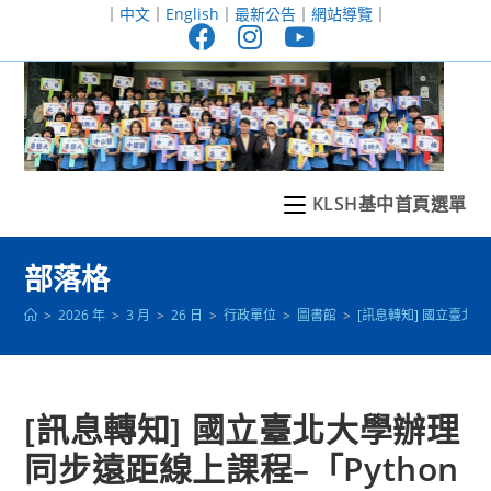
跳
｜
中文
｜
English
｜
最新公告
｜
網站導覽
｜
轉
至
主
要
內
容
KLSH基中首頁選單
部落格
>
2026 年
>
3 月
>
26 日
>
行政單位
>
圖書館
>
[訊息轉知] 國立臺北
[訊息轉知] 國立臺北大學辦理
同步遠距線上課程–「Python