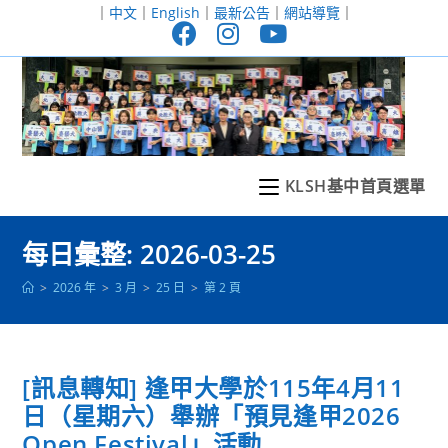
跳
｜
中文
｜
English
｜
最新公告
｜
網站導覽
｜
轉
至
主
要
內
容
KLSH基中首頁選單
每日彙整: 2026-03-25
>
2026 年
>
3 月
>
25 日
>
第 2 頁
[訊息轉知] 逢甲大學於115年4月11
日（星期六）舉辦「預見逢甲2026
Open Festival」活動