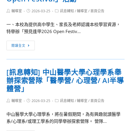
Post
Post
Post
輔導室
2026-03-25
訊息轉知
/
輔導室
/
首頁公告
author:
published:
category:
一、本校為提供高中學生、家長及老師認識本校學習資源，
特舉辦「預見逢甲2026 Open Festiv...
[訊
閱讀全文
息
轉
知]
[訊息轉知] 中山醫學大學心理學系舉
逢
辦探索營隊「醫學營/ 心理營/ AI半導
甲
大
體營」
學
於
Post
Post
Post
輔導室
2026-03-25
訊息轉知
/
輔導室
/
首頁公告
author:
published:
category:
115
中山醫學大學心理學系，將在暑假期間，為有興趣就讀醫學
年
系/心理系/或理工學系的同學舉辦探索營隊。 營隊...
4
月