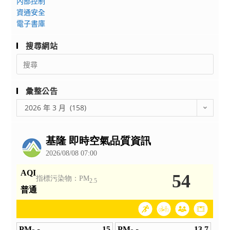
內部控制
隊
資通安全
「醫
電子書庫
學
搜尋網站
營/ 心
理
Search
for:
營/
AI
彙整公告
半
彙
導
2026 年 3 月 (158)
整
體
公
營」
告