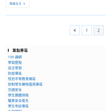
[訊
11
閱讀全文
息
日
轉
（星
知]
期
中
六）
1
2
Go to the previou
山
舉
醫
辦
學
「預
大
重點專區
見
學
108 課綱
逢
心
學習歷程
甲
理
自主學習
2026
防疫專區
學
Open
性別平等教育專區
系
Festival」
防制學生藥物濫用專區
舉
活
交通安全
辦
動
學生團體保險
探
職業安全衛生
索
學生申訴專區
營