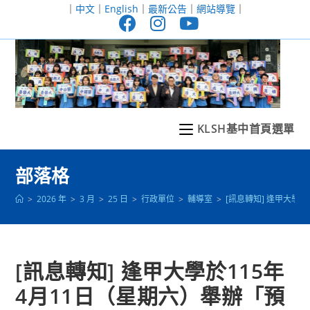
跳
｜
中文
｜
English
｜
最新公告
｜
網站導覽
｜
轉
至
主
要
內
容
KLSH基中首頁選單
部落格
>
2026 年
>
3 月
>
25 日
>
行政單位
>
輔導室
>
[訊息轉知] 逢甲大學於1
[訊息轉知] 逢甲大學於115年
4月11日（星期六）舉辦「預