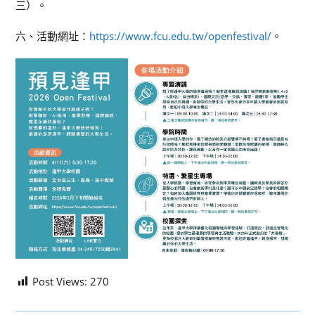
三）。
六、活動網址：
https://www.fcu.edu.tw/openfestival/
。
Post Views:
270