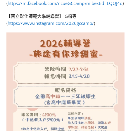
(
https://m.facebook.com/ncueGCcamp?mibextid=LQQJ4d
)
【國立彰化師範大學輔導營】IG粉專
(
https://www.instagram.com/2026gccamp/
)