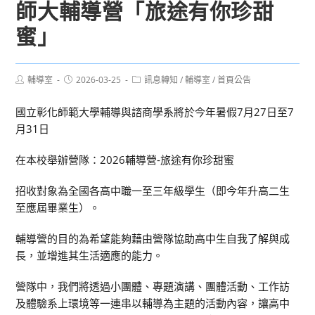
師大輔導營「旅途有你珍甜
蜜」
Post
Post
Post
輔導室
2026-03-25
訊息轉知
/
輔導室
/
首頁公告
author:
published:
category:
國立彰化師範大學輔導與諮商學系將於今年暑假7月27日至7
月31日
在本校舉辦營隊：2026輔導營-旅途有你珍甜蜜
招收對象為全國各高中職一至三年級學生（即今年升高二生
至應屆畢業生）。
輔導營的目的為希望能夠藉由營隊協助高中生自我了解與成
長，並增進其生活適應的能力。
營隊中，我們將透過小團體、專題演講、團體活動、工作訪
及體驗系上環境等一連串以輔導為主題的活動內容，讓高中