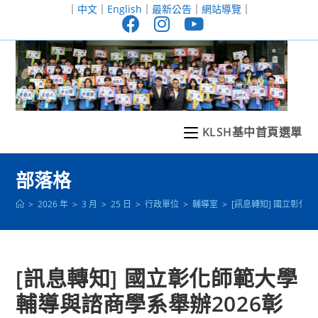
跳
｜
中文
｜
English
｜
最新公告
｜
網站導覽
｜
轉
至
主
要
內
容
KLSH基中首頁選單
部落格
>
2026 年
>
3 月
>
25 日
>
行政單位
>
輔導室
>
[訊息轉知] 國立彰化
[訊息轉知] 國立彰化師範大學
輔導與諮商學系舉辦2026彰