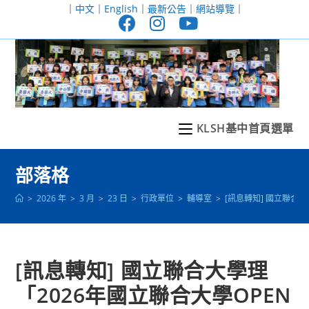
跳
｜
中文
｜
English
｜
最新公告
｜
網站導覽
｜
轉
至
主
要
內
容
KLSH基中首頁選單
部落格
>
2026 年
>
3 月
>
23 日
>
行政單位
>
輔導室
>
[訊息轉知] 國立聯合大
[訊息轉知] 國立聯合大學理
「2026年國立聯合大學OPEN