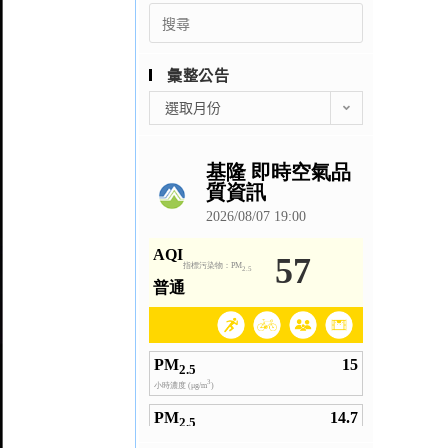
Search
for:
彙整公告
彙
選取月份
整
公
告