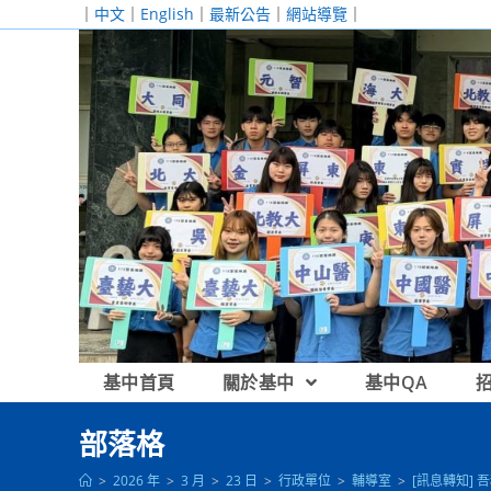
跳
｜
中文
｜
English
｜
最新公告
｜
網站導覽
｜
轉
至
主
要
內
容
基中首頁
關於基中
基中QA
部落格
>
2026 年
>
3 月
>
23 日
>
行政單位
>
輔導室
>
[訊息轉知] 