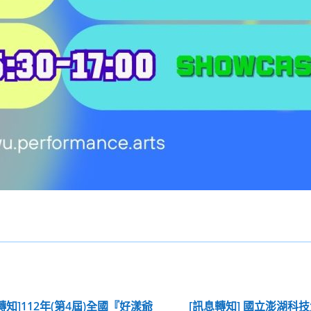
轉知]112年(第4屆)全國『好漾爺
[訊息轉知] 國立澎湖科技