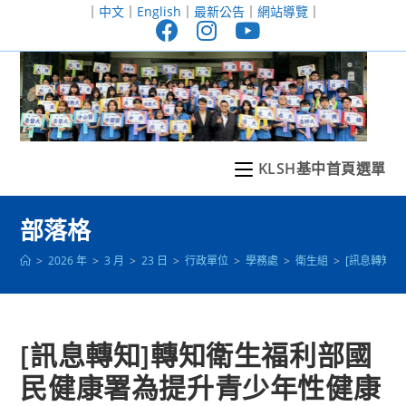
跳
｜
中文
｜
English
｜
最新公告
｜
網站導覽
｜
轉
至
主
要
內
容
KLSH基中首頁選單
部落格
>
2026 年
>
3 月
>
23 日
>
行政單位
>
學務處
>
衛生組
>
[訊息轉知
[訊息轉知]轉知衛生福利部國
民健康署為提升青少年性健康