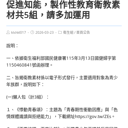
促進知能，製作性教育衛教素
材共5組，請多加運用
Post
Post
Post
klshkl017
2026-03-23
衛生組
/
首頁公告
author:
published:
category:
說明：
一、依據衛生福利部國民健康署115年3月13日國健婦字第
1150460841號函辦理。
二、旨揭衛教素材係以電子形式發行，主要適用對象為青少
年族群，說明如下：
(一)懶人包（計3組）：
１、《悸動青春頌》：主題為「青春期性衝動因應」與「色
情媒體識讀與拒絕能力」，下載網址https://gov.tw/ZEs。