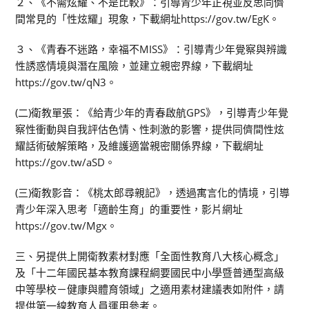
２、《不需炫耀、不是比較》：引導青少年正視並反思同儕
間常見的「性炫耀」現象，下載網址https://gov.tw/EgK。
３、《青春不迷路，幸福不MISS》：引導青少年覺察與辨識
性誘惑情境與潛在風險，並建立親密界線，下載網址
https://gov.tw/qN3。
(二)衛教單張：《給青少年的青春啟航GPS》，引導青少年覺
察性衝動與自我評估色情、性刺激的影響，提供同儕間性炫
耀話術破解策略，及維護適當親密關係界線，下載網址
https://gov.tw/aSD。
(三)衛教影音：《桃太郎尋親記》，透過寓言化的情境，引導
青少年深入思考「適齡生育」的重要性，影片網址
https://gov.tw/Mgx。
三、另提供上開衛教素材對應「全面性教育八大核心概念」
及「十二年國民基本教育課程綱要國民中小學暨普通型高級
中等學校－健康與體育領域」之適用素材建議表如附件，請
提供第一線教育人員運用參考。