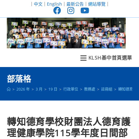
跳
｜
中文
｜
English
｜
最新公告
｜
網站導覽
｜
轉
至
主
要
內
容
KLSH基中首頁選單
部落格
>
2026 年
>
3 月
>
19 日
>
行政單位
>
教務處
>
註冊組
>
轉知德育學
轉知德育學校財團法人德育護
理健康學院115學年度日間部