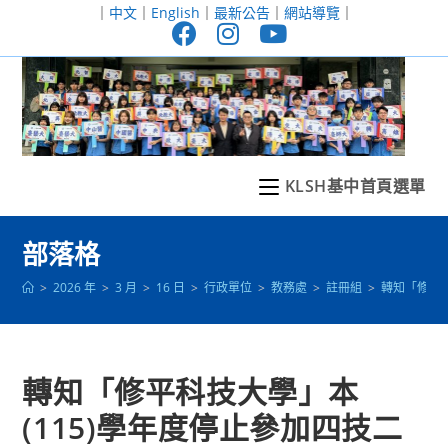
跳
｜
中文
｜
English
｜
最新公告
｜
網站導覽
｜
轉
至
主
要
內
容
KLSH基中首頁選單
部落格
>
2026 年
>
3 月
>
16 日
>
行政單位
>
教務處
>
註冊組
>
轉知「修平科
轉知「修平科技大學」本
(115)學年度停止參加四技二