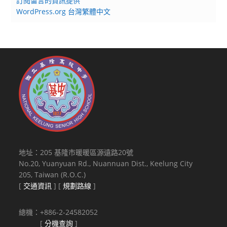
訂閱留言的資訊提供
WordPress.org 台灣繁體中文
地址：205 基隆市暖暖區源遠路20號
No.20, Yuanyuan Rd., Nuannuan Dist., Keelung City
205, Taiwan (R.O.C.)
[
交通資訊
] [
規劃路線
]
總機：+886-2-24582052
[
分機查詢
]