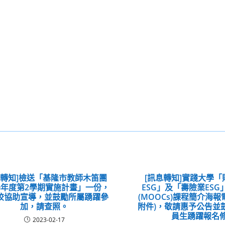
息轉知]檢送「基隆市教師木笛團
[訊息轉知]實踐大學
1學年度第2學期實施計畫」一份，
ESG」及「壽險業ESG
校協助宣導，並鼓勵所屬踴躍參
(MOOCs)課程簡介海報
加，請查照。
附件)，敬請惠予公告並
員生踴躍報名
2023-02-17