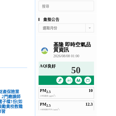
Search
for:
彙整公告
彙
選取月份
整
公
告
「財產保險業
」2門磨課師
電子檔1份(如
鼓勵貴校教職
修習