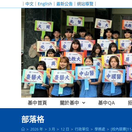
跳
｜
中文
｜
English
｜
最新公告
｜
網站導覽
｜
轉
至
主
要
內
容
基中首頁
關於基中
基中QA
部落格
>
2026 年
>
3 月
>
12 日
>
行政單位
>
學務處
>
[校內競賽]