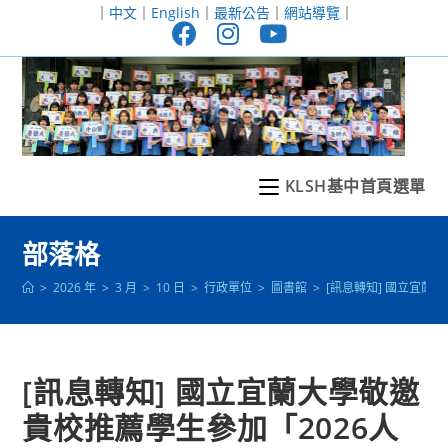
跳
｜
中文
｜
English
｜
最新公告
｜
網站導覽
｜
轉
至
主
要
內
容
KLSH基中首頁選單
部落格
>
2026 年
>
3 月
>
10 日
>
行政單位
>
圖書館
>
[訊息轉知] 國立宜蘭大
[訊息轉知] 國立宜蘭大學敬邀
貴校推薦學生參加「2026人