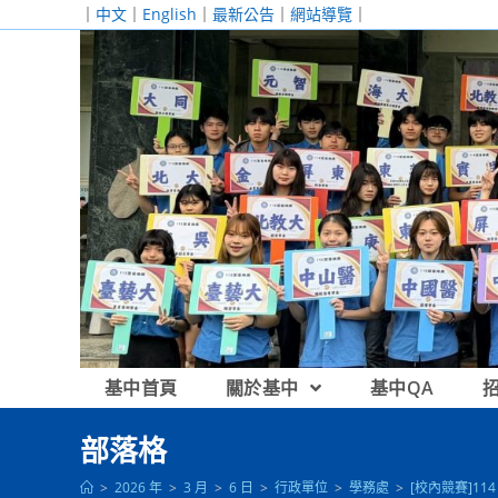
跳
｜
中文
｜
English
｜
最新公告
｜
網站導覽
｜
轉
至
主
要
內
容
基中首頁
關於基中
基中QA
部落格
>
2026 年
>
3 月
>
6 日
>
行政單位
>
學務處
>
[校內競賽]1