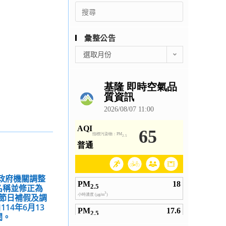
Search
for:
彙整公告
彙
選取月份
整
公
告
「政府機關調整
名稱並修正為
節日補假及調
14年6月13
閱。