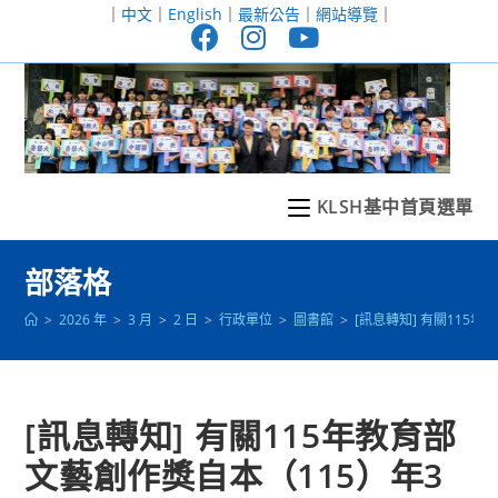
跳
｜
中文
｜
English
｜
最新公告
｜
網站導覽
｜
轉
至
主
要
內
容
KLSH基中首頁選單
部落格
>
2026 年
>
3 月
>
2 日
>
行政單位
>
圖書館
>
[訊息轉知] 有關11
[訊息轉知] 有關115年教育部
文藝創作獎自本（115）年3