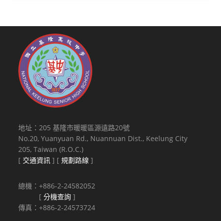
地址：205 基隆市暖暖區源遠路20號
No.20, Yuanyuan Rd., Nuannuan Dist., Keelung City
205, Taiwan (R.O.C.)
[
交通資訊
] [
規劃路線
]
總機：+886-2-24582052
[
分機查詢
]
傳真：+886-2-24573724