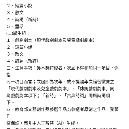
２、短篇小說
３、散文
４、詩詞（新詩）
５、童話
(二)學生組：
１、戲劇劇本（現代戲劇劇本及兒童戲劇劇本）
２、短篇小說
３、散文
４、詩詞（新詩）
三、注意事項：獲本獎特優者，次屆不得參加同一項目，係
指
同一項目而言；次屆即為次年。故不論隔年次輪替徵賽之
「現代戲劇劇本及兒童戲劇劇本」、「傳統戲劇劇本」同
屬戲劇劇本項下；「新詩」、「古典詩詞」同屬詩詞項
下。
四、教育部文藝創作獎參選作品為參選者原創之作品，受著
作
權保護，而非由人工智慧（AI）生成。