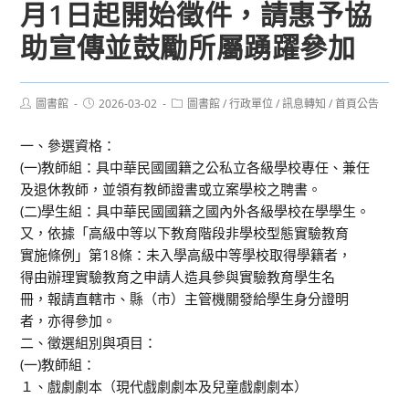
月1日起開始徵件，請惠予協
助宣傳並鼓勵所屬踴躍參加
Post
Post
Post
圖書館
2026-03-02
圖書館
/
行政單位
/
訊息轉知
/
首頁公告
author:
published:
category:
一、參選資格：
(一)教師組：具中華民國國籍之公私立各級學校專任、兼任
及退休教師，並領有教師證書或立案學校之聘書。
(二)學生組：具中華民國國籍之國內外各級學校在學學生。
又，依據「高級中等以下教育階段非學校型態實驗教育
實施條例」第18條：未入學高級中等學校取得學籍者，
得由辦理實驗教育之申請人造具參與實驗教育學生名
冊，報請直轄市、縣（市）主管機關發給學生身分證明
者，亦得參加。
二、徵選組別與項目：
(一)教師組：
１、戲劇劇本（現代戲劇劇本及兒童戲劇劇本）