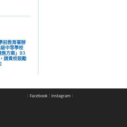
及學前教育署辦
高級中等學校
精進方案」B3
，請貴校鼓勵
加
｜
Facebook
｜
Instagram
｜