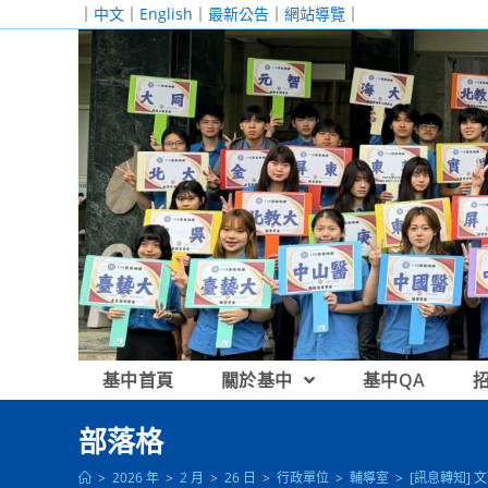
跳
｜
中文
｜
English
｜
最新公告
｜
網站導覽
｜
轉
至
主
要
內
容
基中首頁
關於基中
基中QA
部落格
>
2026 年
>
2 月
>
26 日
>
行政單位
>
輔導室
>
[訊息轉知]