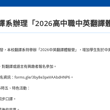
翻譯系辦理「2026高中職中英翻譯
發，本校翻譯系特舉辦「2026中英翻譯體驗營」，增加學生對於中
生，對翻譯或語言有興趣者報名參加。
rms.gle/3by8e3peVAAbdHNP6。
午5時五、特色活動：
同步口譯。
幕後的世界。