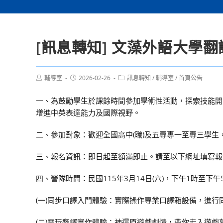
[訊息轉知] 文藻外語大學
Post
Post
Post
輔導室
2026-02-26
訊息轉知
/
輔導室
/
首頁公告
author:
published:
category:
一、為鼓勵學生於課餘時間參加學術性活動，探索技能開
增進中英表達能力及國際視野。
二、參加對象：歡迎全國高中(職)及五專專一至專三學
三、報名資訊：即日起至額滿即止。請至以下網址填寫報名資訊：fo
四、營隊時間：民國115年3月14日(六)，下午1時至下
(一)同步口譯入門體驗：實際操作專業口譯箱設備，進行
(二)電玩翻譯實作體驗：神還原遊戲劇情，帶你走入遊戲