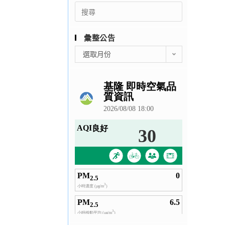
Search
for:
彙整公告
彙
選取月份
整
公
告