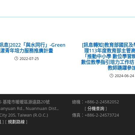
訊息]2022「與水同行」-Green
[訊息轉知]教育部國民
漾青年培力服務推廣計畫
理113年度教育部主管
「推動中小學 數位學習
2022-07-25
數位教學指引培力工作坊
教師踴躍參
2024-06-24
5 基隆市暖暖區源遠路20號
總機：+886-2-24582052
uanyuan Rd., Nuannuan Dist.,
[
分機查詢
]
ity 205, Taiwan (R.O.C.)
傳真：+886-2-24573724
訊
] [
規劃路線
]