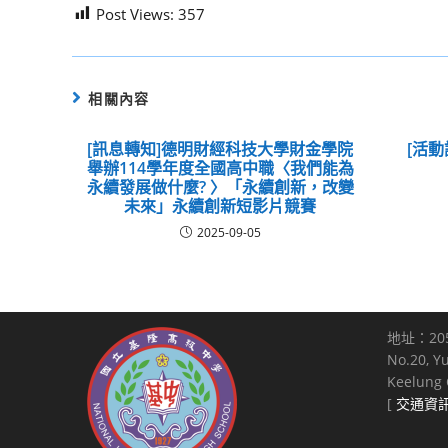
Post Views:
357
相關內容
[訊息轉知]德明財經科技大學財金學院
[活動
舉辦114學年度全國高中職〈我們能為
永續發展做什麼? 〉「永續創新，改變
未來」永續創新短影片競賽
2025-09-05
地址：20
No.20, Y
Keelung C
[
交通資