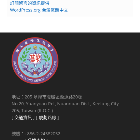
訂閱留言的資訊提供
WordPress.org 台灣繁體中文
地址：205 基隆市暖暖區源遠路20號
No.20, Yuanyuan Rd., Nuannuan Dist., Keelung City
205, Taiwan (R.O.C.)
[
交通資訊
] [
規劃路線
]
總機：+886-2-24582052