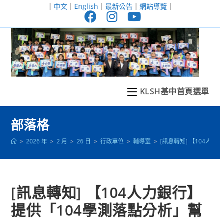
跳
｜
中文
｜
English
｜
最新公告
｜
網站導覽
｜
轉
至
主
要
內
容
KLSH基中首頁選單
部落格
>
2026 年
>
2 月
>
26 日
>
行政單位
>
輔導室
>
[訊息轉知] 【10
[訊息轉知] 【104人力銀行】
提供「104學測落點分析」幫