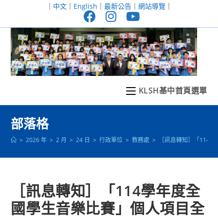
跳
｜
中文
｜
English
｜
最新公告
｜
網站導覽
｜
轉
至
主
要
內
容
KLSH基中首頁選單
部落格
>
2026 年
>
2 月
>
24 日
>
行政單位
>
教務處
>
［訊息轉知］「114
［訊息轉知］「114學年度全
國學生音樂比賽」個人項目全