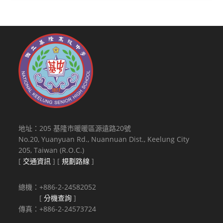
地址：205 基隆市暖暖區源遠路20號
No.20, Yuanyuan Rd., Nuannuan Dist., Keelung City
205, Taiwan (R.O.C.)
[
交通資訊
] [
規劃路線
]
總機：+886-2-24582052
[
分機查詢
]
傳真：+886-2-24573724