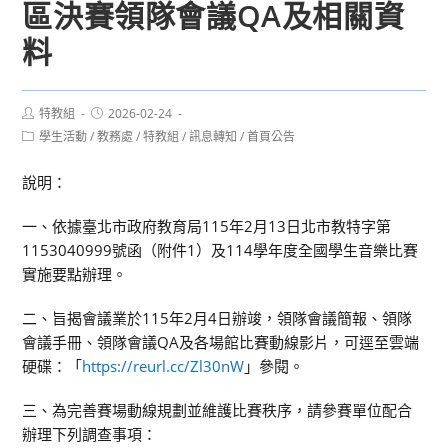
區決賽領隊會議QA及相關資
料
Post
Post
特教組
2026-02-24
author:
published:
Post
學生活動
/
教務處
/
特教組
/
訊息轉知
/
首頁公告
category:
說明：
一、依據臺北市政府教育局115年2月13日北市教特字第
1153040999號函（附件1）及114學年度全國學生音樂比賽
實施要點辦理。
二、旨揭會議業於115年2月4日辦竣，領隊會議簡報、領隊
會議手冊、領隊會議QA及各場館比賽動線影片，可逕至雲端
硬碟：「
https://reurl.cc/Zl30nW
」參閱。
三、為完善賽場動線規劃並維護比賽秩序，請參賽單位配合
辦理下列調查事項：