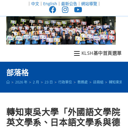
跳
｜
中文
｜
English
｜
最新公告
｜
網站導覽
｜
轉
至
主
要
內
容
KLSH基中首頁選單
部落格
>
2026 年
>
2 月
>
23 日
>
行政單位
>
教務處
>
註冊組
>
轉知東吳大
轉知東吳大學「外國語文學院
英文學系、日本語文學系與德