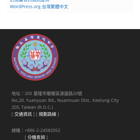
WordPress.org 台灣繁體中文
地址：205 基隆市暖暖區源遠路20號
No.20, Yuanyuan Rd., Nuannuan Dist., Keelung City
205, Taiwan (R.O.C.)
[
交通資訊
] [
規劃路線
]
總機：+886-2-24582052
[
分機查詢
]