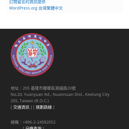
訂閱留言的資訊提供
WordPress.org 台灣繁體中文
地址：205 基隆市暖暖區源遠路20號
No.20, Yuanyuan Rd., Nuannuan Dist., Keelung City
205, Taiwan (R.O.C.)
[
交通資訊
] [
規劃路線
]
總機：+886-2-24582052
[
分機查詢
]