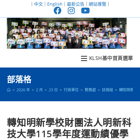
跳
｜
中文
｜
English
｜
最新公告
｜
網站導覽
｜
轉
至
主
要
內
容
KLSH基中首頁選單
部落格
>
2026 年
>
2 月
>
23 日
>
行政單位
>
教務處
>
註冊組
>
轉知明新學
轉知明新學校財團法人明新科
技大學115學年度運動績優學