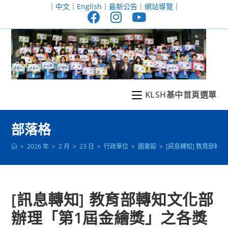
跳
｜
中文
｜
English
｜
最新公告
｜
網站導覽
｜
轉
至
主
要
內
容
KLSH基中首頁選單
部落格
>
2026 年
>
2 月
>
23 日
>
行政單位
>
圖書館
>
[訊息轉知] 教育部
[訊息轉知] 教育部轉知文化部
辦理「第1屆金繪獎」之各獎