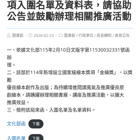
項入圍名單及資料表，請協助
公告並鼓勵辦理相關推廣活動
Post
Post
Post
圖書館
2026-02-23
圖書館
/
行政單位
/
訊息轉知
/
首頁公告
author:
published:
category:
一、依據文化部115年2月10日文版字第11530032331號函
辦
理。
二、該部於114年新增設立國家級繪本獎項「金繪獎」，以獎
勵
優良繪本創作及出版；為持續增進閱讀風氣及推廣優良原
創繪本，請踴躍辦理相關書展、講座及推廣活動，以擴大
推廣效益。
三、檢附該局來函、入圍名單及名單資料。
文化部函
下載
入圍名單
下載