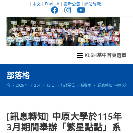
跳
｜
中文
｜
English
｜
最新公告
｜
網站導覽
｜
轉
至
主
要
內
容
KLSH基中首頁選單
部落格
>
2026 年
>
2 月
>
13 日
>
行政單位
>
輔導室
>
[訊息轉知] 中原大學
[訊息轉知] 中原大學於115年
3月期間舉辦「繁星點點」系